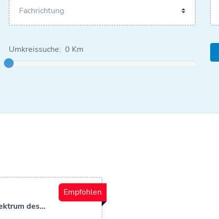
Umkreissuche:
0 Km
Empfohlen
pektrum des…