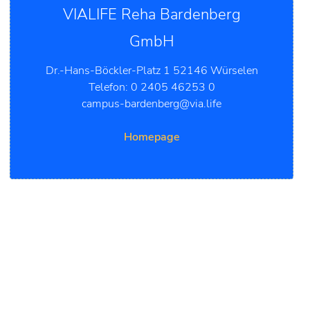
VIALIFE Reha Bardenberg
GmbH
Dr.-Hans-Böckler-Platz 1 52146 Würselen
Telefon: 0 2405 46253 0
campus-bardenberg@via.life
Homepage